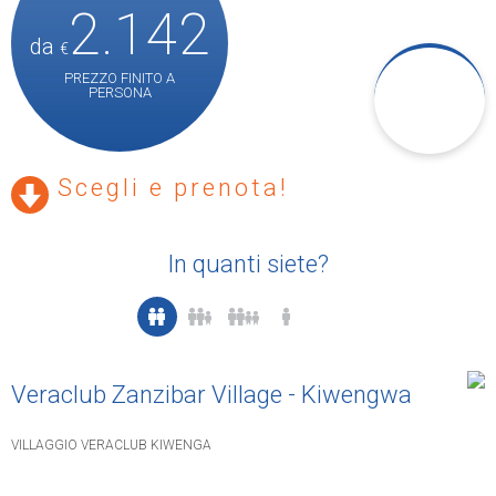
2.142
da
€
PREZZO FINITO A
PERSONA
Scegli e prenota!
In quanti siete?
Veraclub Zanzibar Village - Kiwengwa
VILLAGGIO VERACLUB KIWENGA