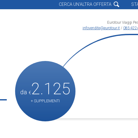
CERCA UN'ALTRA OFFERTA
ST
Eurotour Viaggi Pe
infovendite@eurotour.it
/
085-422
2.125
da
€
+ SUPPLEMENTI