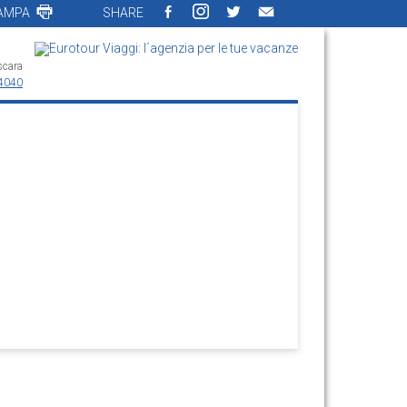
AMPA
SHARE
scara
4040