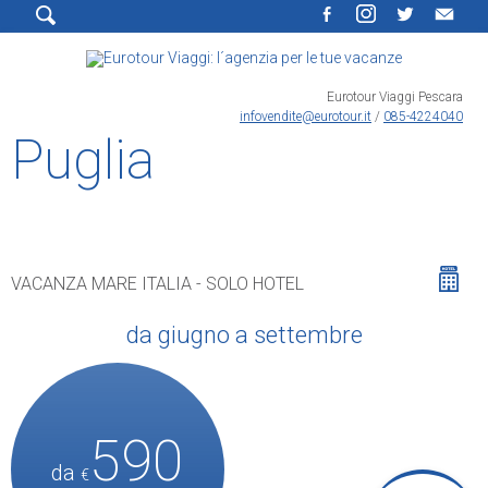
Eurotour Viaggi Pescara
infovendite@eurotour.it
/
085-4224040
Puglia
VACANZA MARE ITALIA - SOLO HOTEL
da giugno a settembre
590
da
€