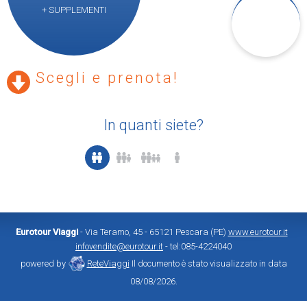
+ SUPPLEMENTI
Scegli e prenota!
In quanti siete?
Eurotour Viaggi
- Via Teramo, 45 - 65121 Pescara (PE)
www.eurotour.it
infovendite@eurotour.it
- tel:085-4224040
powered by
ReteViaggi
Il documento è stato visualizzato in data
08/08/2026.